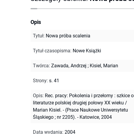
Opis
Tytuł
:
Nowa próba scalenia
Tytuł czasopisma
:
Nowe Książki
Twórca
:
Zawada, Andrzej
;
Kisiel, Marian
Strony
:
s. 41
Opis
:
Rec. pracy: Pokolenia i przełomy : szkice o
literaturze polskiej drugiej połowy XX wieku /
Marian Kisiel. - (Prace Naukowe Uniwersytetu
Śląskiego ; nr 2205). - Katowice, 2004
Data wydania
:
2004