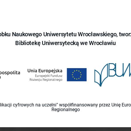
obku Naukowego Uniwersytetu Wrocławskiego, tworz
Bibliotekę Uniwersytecką we Wrocławiu
likacji cyfrowych na uczelni" współfinansowany przez Unię Eu
Regionalnego