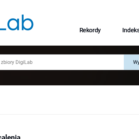
Rekordy
Indek
Wy
alenia