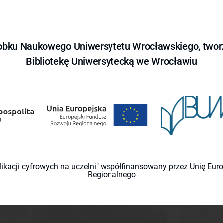
obku Naukowego Uniwersytetu Wrocławskiego, tworz
Bibliotekę Uniwersytecką we Wrocławiu
likacji cyfrowych na uczelni" współfinansowany przez Unię Eu
Regionalnego