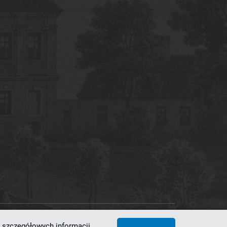
 szczegółowych informacji,
 Superkomputerowo-Sieciowe