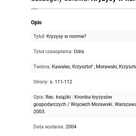
Opis
Tytuł
:
Kryzysy w normie?
Tytuł czasopisma
:
Odra
Twórca
:
Kawalec, Krzysztof
;
Morawski, Krzyszt
Strony
:
s. 111-112
Opis
:
Rec. książki : Kronika kryzysów
gospodarczych / Wojciech Morawski. Warszawa
2003.
Data wydania
:
2004