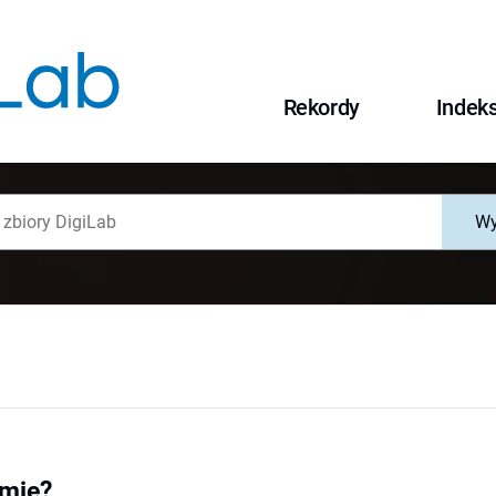
Rekordy
Indek
Wy
rmie?