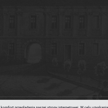
komfort przeglądania naszej strony internetowej. W celu uzyskania
ramowaniu
dLibra 7.0.0-SNAPSHOT
opracowanemu przez
Poznańskie Centrum