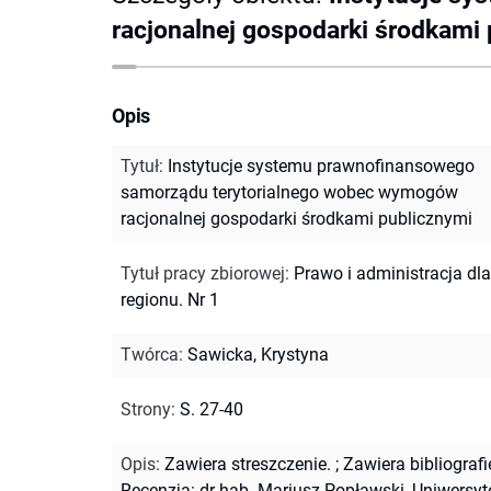
racjonalnej gospodarki środkami
Opis
Tytuł
:
Instytucje systemu prawnofinansowego
samorządu terytorialnego wobec wymogów
racjonalnej gospodarki środkami publicznymi
Tytuł pracy zbiorowej
:
Prawo i administracja dla
regionu. Nr 1
Twórca
:
Sawicka, Krystyna
Strony
:
S. 27-40
Opis
:
Zawiera streszczenie.
;
Zawiera bibliografi
Recenzja: dr hab. Mariusz Popławski, Uniwersyt