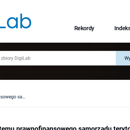
Rekordy
Indek
Wy
Instytucje systemu prawnofinansowego samorządu terytorialnego wobec wymogów racjonalnej gospodarki środkami publicznymi
ystemu prawnofinansowego samorządu tery