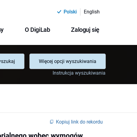
Polski
English
sy
O DigiLab
Zaloguj się
szukaj
Więcej opcji wyszukiwania
Instrukcja wyszukiwania
Kopiuj link do rekordu
torialnego wobec wymogów