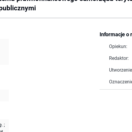
 publicznymi
Informacje o 
Opiekun:
Redaktor:
Utworzenie
Oznaczeni
ę.
;
et