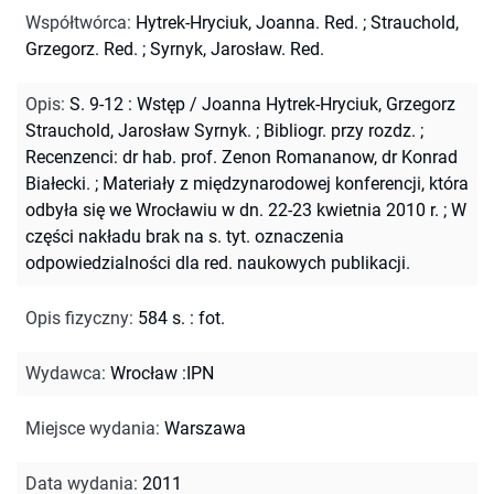
Współtwórca
:
Hytrek-Hryciuk, Joanna. Red.
;
Strauchold,
Grzegorz. Red.
;
Syrnyk, Jarosław. Red.
Opis
:
S. 9-12 : Wstęp / Joanna Hytrek-Hryciuk, Grzegorz
Strauchold, Jarosław Syrnyk.
;
Bibliogr. przy rozdz.
;
Recenzenci: dr hab. prof. Zenon Romananow, dr Konrad
Białecki.
;
Materiały z międzynarodowej konferencji, która
odbyła się we Wrocławiu w dn. 22-23 kwietnia 2010 r.
;
W
części nakładu brak na s. tyt. oznaczenia
odpowiedzialności dla red. naukowych publikacji.
Opis fizyczny
:
584 s. : fot.
Wydawca
:
Wrocław :IPN
Miejsce wydania
:
Warszawa
Data wydania
:
2011