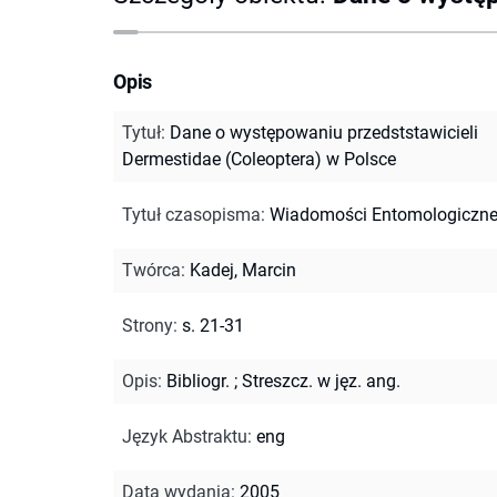
Opis
Tytuł
:
Dane o występowaniu przedststawicieli
Dermestidae (Coleoptera) w Polsce
Tytuł czasopisma
:
Wiadomości Entomologiczn
Twórca
:
Kadej, Marcin
Strony
:
s. 21-31
Opis
:
Bibliogr.
;
Streszcz. w jęz. ang.
Język Abstraktu
:
eng
Data wydania
:
2005