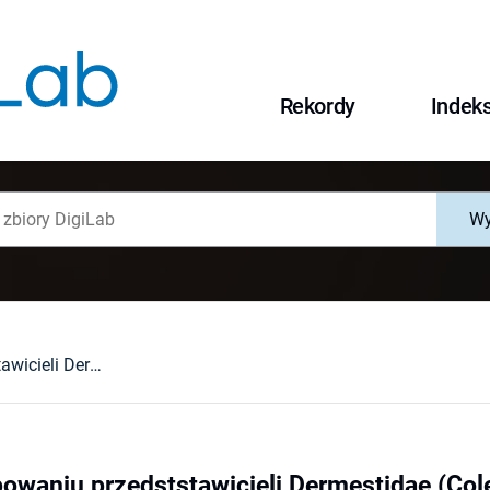
Rekordy
Indek
Wy
Dane o występowaniu przedststawicieli Dermestidae (Coleoptera) w Polsce
owaniu przedststawicieli Dermestidae (Col