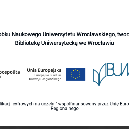
obku Naukowego Uniwersytetu Wrocławskiego, tworz
Bibliotekę Uniwersytecką we Wrocławiu
likacji cyfrowych na uczelni" współfinansowany przez Unię Eu
Regionalnego