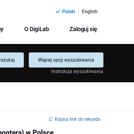
Polski
English
sy
O DigiLab
Zaloguj się
szukaj
Więcej opcji wyszukiwania
Instrukcja wyszukiwania
Kopiuj link do rekordu
eoptera) w Polsce