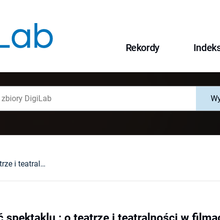
Rekordy
Indek
Wy
Rzeczywistość spektaklu : o teatrze i teatralności w filmach Federica Felliniego i Pedra Almodóvara
spektaklu : o teatrze i teatralności w filma