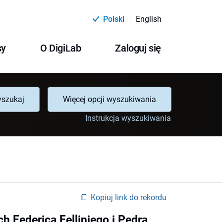
Polski
English
sy
O DigiLab
Zaloguj się
szukaj
Więcej opcji wyszukiwania
Instrukcja wyszukiwania
Kopiuj link do rekordu
ch Federica Felliniego i Pedra