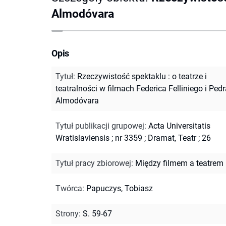
Almodóvara
Opis
Tytuł
:
Rzeczywistość spektaklu : o teatrze i
teatralności w filmach Federica Felliniego i Ped
Almodóvara
Tytuł publikacji grupowej
:
Acta Universitatis
Wratislaviensis ; nr 3359
;
Dramat, Teatr ; 26
Tytuł pracy zbiorowej
:
Między filmem a teatrem
Twórca
:
Papuczys, Tobiasz
Strony
:
S. 59-67