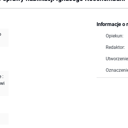
Informacje o 
o
Opiekun:
Redaktor:
Utworzenie
Oznaczeni
 :
owi