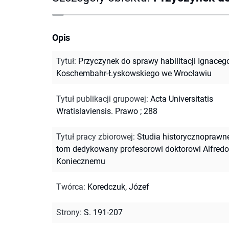
Opis
Tytuł
:
Przyczynek do sprawy habilitacji Ignaceg
Koschembahr-Łyskowskiego we Wrocławiu
Tytuł publikacji grupowej
:
Acta Universitatis
Wratislaviensis. Prawo ; 288
Tytuł pracy zbiorowej
:
Studia historycznoprawne
tom dedykowany profesorowi doktorowi Alfred
Koniecznemu
Twórca
:
Koredczuk, Józef
Strony
:
S. 191-207