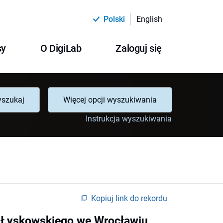
Polski
English
sy
O DigiLab
Zaloguj się
szukaj
Więcej opcji wyszukiwania
Instrukcja wyszukiwania
Kopiuj link do rekordu
r-Łyskowskiego we Wrocławiu