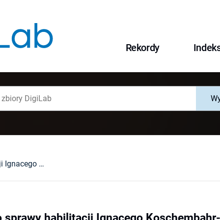
Rekordy
Indek
Wy
Przyczynek do sprawy habilitacji Ignacego Koschembahr-Łyskowskiego we Wrocławiu
 sprawy habilitacji Ignacego Koschembah