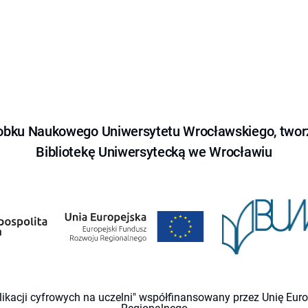
obku Naukowego Uniwersytetu Wrocławskiego, tworz
Bibliotekę Uniwersytecką we Wrocławiu
likacji cyfrowych na uczelni" współfinansowany przez Unię Eu