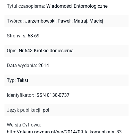
Tytuł czasopisma
:
Wiadomości Entomologiczne
Twórca
:
Jarzembowski, Paweł
;
Matraj, Maciej
Strony
:
s. 68-69
Opis
:
Nr 643 Krótkie doniesienia
Data wydania
:
2014
Typ
:
Tekst
Identyfikator
:
ISSN 0138-0737
Język publikacji
:
pol
Wersja Cyfrowa
:
http://pte.au.poznan.pl/we/2014/09_k_komunikaty_33_