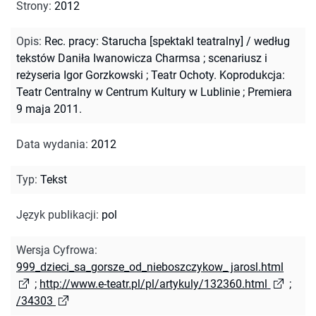
Strony
:
2012
Opis
:
Rec. pracy: Starucha [spektakl teatralny] / według
tekstów Daniła Iwanowicza Charmsa ; scenariusz i
reżyseria Igor Gorzkowski ; Teatr Ochoty. Koprodukcja:
Teatr Centralny w Centrum Kultury w Lublinie ; Premiera
9 maja 2011.
Data wydania
:
2012
Typ
:
Tekst
Język publikacji
:
pol
Wersja Cyfrowa
:
999_dzieci_sa_gorsze_od_nieboszczykow_ jarosl.html
;
http://www.e-teatr.pl/pl/artykuly/132360.html
;
/34303