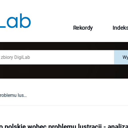
Rekordy
Indek
Wy
Społeczeństwo polskie wobec problemu lustracji - analiza badań opinii publicznej
polskie wobec problemu lustracji - analiza