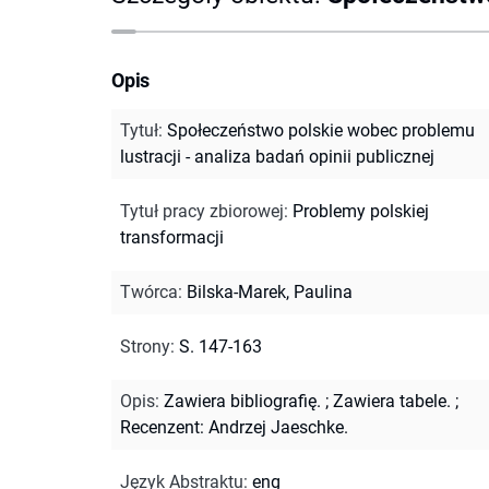
Opis
Tytuł
:
Społeczeństwo polskie wobec problemu
lustracji - analiza badań opinii publicznej
Tytuł pracy zbiorowej
:
Problemy polskiej
transformacji
Twórca
:
Bilska-Marek, Paulina
Strony
:
S. 147-163
Opis
:
Zawiera bibliografię.
;
Zawiera tabele.
;
Recenzent: Andrzej Jaeschke.
Język Abstraktu
:
eng