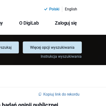
Polski
English
sy
O DigiLab
Zaloguj się
szukaj
Więcej opcji wyszukiwania
Instrukcja wyszukiwania
Kopiuj link do rekordu
 badań opinii publicznej