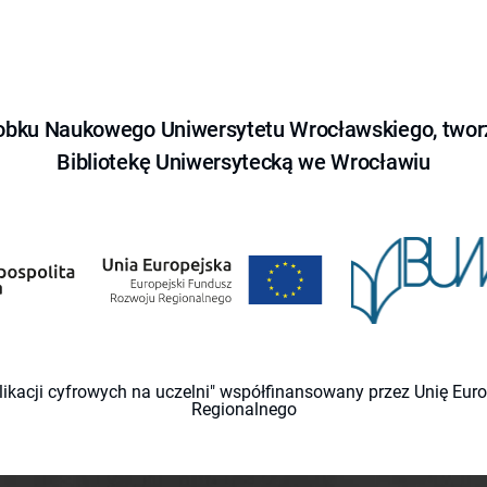
obku Naukowego Uniwersytetu Wrocławskiego, tworz
Bibliotekę Uniwersytecką we Wrocławiu
likacji cyfrowych na uczelni" współfinansowany przez Unię Eu
Regionalnego