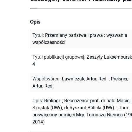
Opis
Tytuł
:
Przemiany państwa i prawa : wyzwania
współczesności
Tytuł publikacji grupowej
:
Zeszyty Luksemburski
4
Współtwórca
:
Ławniczak, Artur. Red.
;
Preisner,
Artur. Red.
Opis
:
Bibliogr.
;
Recenzenci: prof. dr hab. Maciej
Szostak (UWr), dr Ryszard Balicki (UWr).
;
Tom
poświęcony pamięci Mgr. Tomasza Niemca (19
2014)