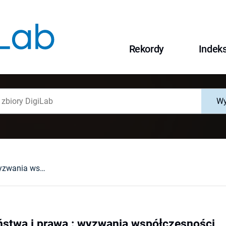
Rekordy
Indek
Wy
Przemiany państwa i prawa : wyzwania współczesności
stwa i prawa : wyzwania współczesności