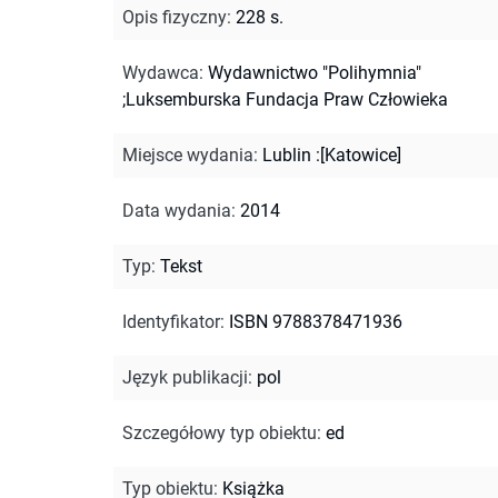
Opis fizyczny
:
228 s.
Wydawca
:
Wydawnictwo "Polihymnia"
;Luksemburska Fundacja Praw Człowieka
Miejsce wydania
:
Lublin :[Katowice]
Data wydania
:
2014
Typ
:
Tekst
Identyfikator
:
ISBN 9788378471936
Język publikacji
:
pol
Szczegółowy typ obiektu
:
ed
Typ obiektu
:
Książka