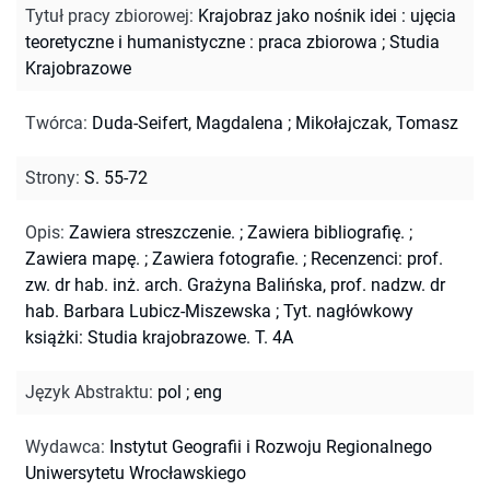
Tytuł pracy zbiorowej
:
Krajobraz jako nośnik idei : ujęcia
teoretyczne i humanistyczne : praca zbiorowa
;
Studia
Krajobrazowe
Twórca
:
Duda-Seifert, Magdalena
;
Mikołajczak, Tomasz
Strony
:
S. 55-72
Opis
:
Zawiera streszczenie.
;
Zawiera bibliografię.
;
Zawiera mapę.
;
Zawiera fotografie.
;
Recenzenci: prof.
zw. dr hab. inż. arch. Grażyna Balińska, prof. nadzw. dr
hab. Barbara Lubicz-Miszewska
;
Tyt. nagłówkowy
książki: Studia krajobrazowe. T. 4A
Język Abstraktu
:
pol
;
eng
Wydawca
:
Instytut Geografii i Rozwoju Regionalnego
Uniwersytetu Wrocławskiego