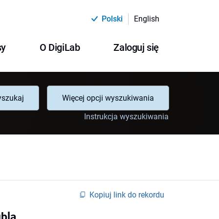
Polski
English
sy
O DigiLab
Zaloguj się
szukaj
Więcej opcji wyszukiwania
Instrukcja wyszukiwania
Kopiuj link do rekordu
ubla