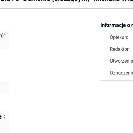
Informacje o 
m)"
Opiekun:
Redaktor:
Utworzenie
Oznaczeni
ę.
;