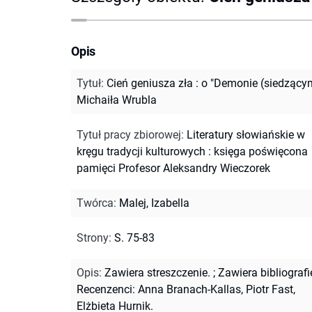
Opis
Tytuł
:
Cień geniusza zła : o "Demonie (siedzący
Michaiła Wrubla
Tytuł pracy zbiorowej
:
Literatury słowiańskie w
kręgu tradycji kulturowych : księga poświęcona
pamięci Profesor Aleksandry Wieczorek
Twórca
:
Malej, Izabella
Strony
:
S. 75-83
Opis
:
Zawiera streszczenie.
;
Zawiera bibliografi
Recenzenci: Anna Branach-Kallas, Piotr Fast,
Elżbieta Hurnik.