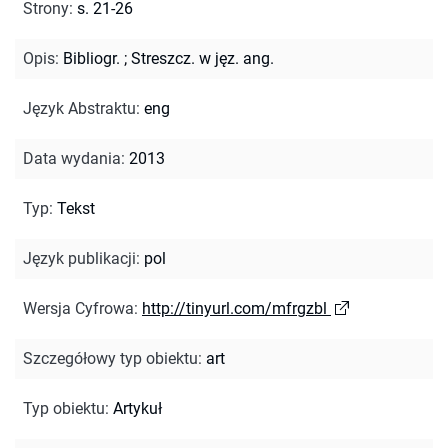
Strony
:
s. 21-26
Opis
:
Bibliogr.
;
Streszcz. w jęz. ang.
Język Abstraktu
:
eng
Data wydania
:
2013
Typ
:
Tekst
Język publikacji
:
pol
Wersja Cyfrowa
:
http://tinyurl.com/mfrgzbl
Szczegółowy typ obiektu
:
art
Typ obiektu
:
Artykuł