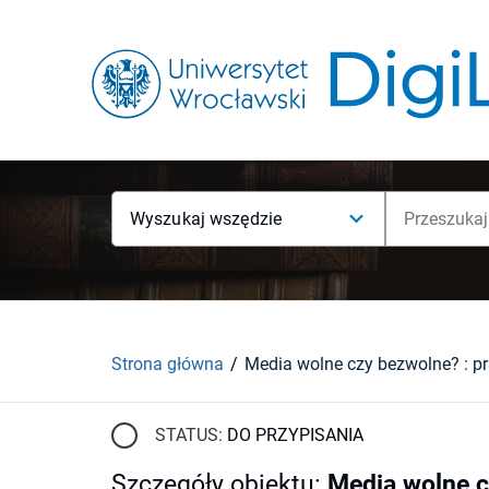
Wyszukaj wszędzie
Strona główna
Media wolne czy bezwolne? : p
STATUS:
DO PRZYPISANIA
Szczegóły obiektu
:
Media wolne c