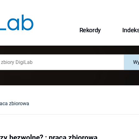
Rekordy
Indek
Wy
raca zbiorowa
zy bezwolne? : praca zbiorowa