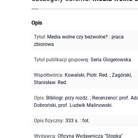
Opis
Tytuł
:
Media wolne czy bezwolne? : praca
zbiorowa
Tytuł publikacji grupowej
:
Seria Glogerowska
Współtwórca
:
Kowalski, Piotr. Red.
;
Zagórski,
Stanisław. Red.
Opis
:
Bibliogr. przy rozdz.
;
Recenzenci: prof. A
Dobroński, prof. Ludwik Malinowski.
Opis fizyczny
:
333 s. : fot.
Wydawca
:
Oficyna Wydawnicza "Stopka"