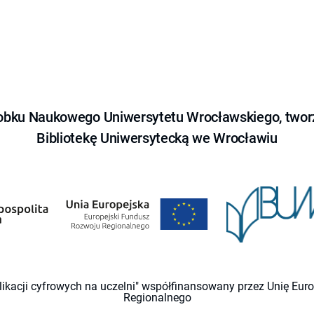
obku Naukowego Uniwersytetu Wrocławskiego, tworz
Bibliotekę Uniwersytecką we Wrocławiu
likacji cyfrowych na uczelni" współfinansowany przez Unię Eu
Regionalnego