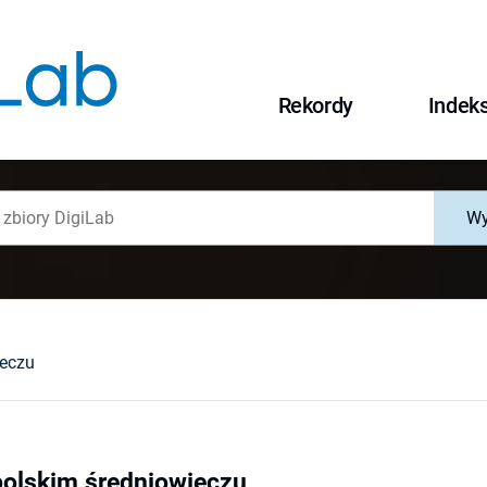
Rekordy
Indek
Wy
eczu
olskim średniowieczu