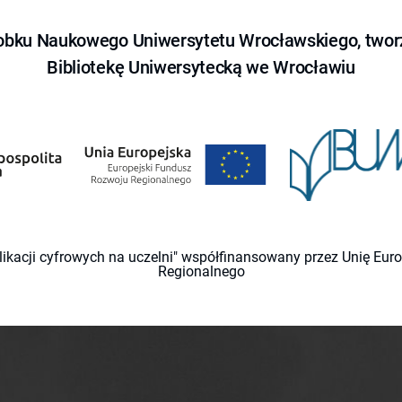
obku Naukowego Uniwersytetu Wrocławskiego, tworz
Bibliotekę Uniwersytecką we Wrocławiu
likacji cyfrowych na uczelni" współfinansowany przez Unię Eu
Regionalnego