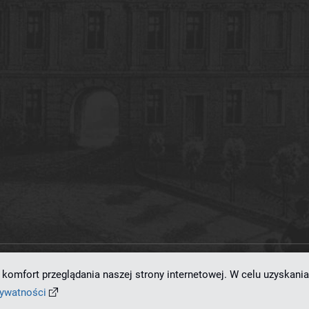
komfort przeglądania naszej strony internetowej. W celu uzyskania
ramowaniu
dLibra 7.0.0-SNAPSHOT
opracowanemu przez
Poznańskie Centrum
rywatności