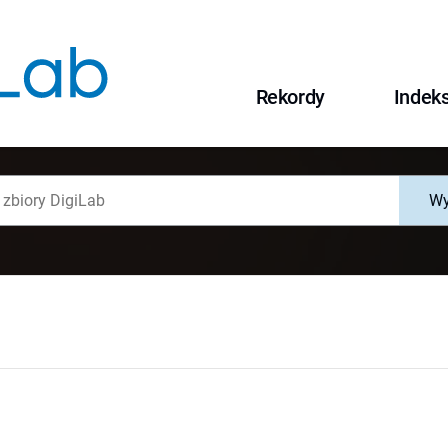
Rekordy
Indek
Wy