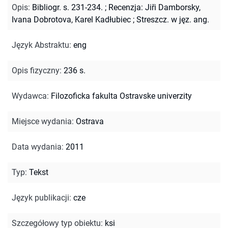
Opis
:
Bibliogr. s. 231-234.
;
Recenzja: Jiři Damborsky,
Ivana Dobrotova, Karel Kadłubiec
;
Streszcz. w jęz. ang.
Język Abstraktu
:
eng
Opis fizyczny
:
236 s.
Wydawca
:
Filozoficka fakulta Ostravske univerzity
Miejsce wydania
:
Ostrava
Data wydania
:
2011
Typ
:
Tekst
Język publikacji
:
cze
Szczegółowy typ obiektu
:
ksi