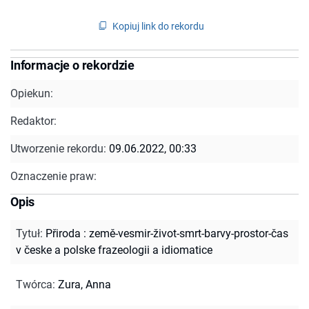
Kopiuj link do rekordu
Informacje o rekordzie
Opiekun:
Redaktor:
Utworzenie rekordu:
09.06.2022, 00:33
Oznaczenie praw:
Opis
Tytuł
:
Přiroda : země-vesmir-život-smrt-barvy-prostor-čas
v česke a polske frazeologii a idiomatice
Twórca
:
Zura, Anna