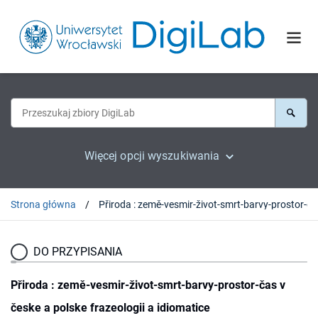
Więcej opcji wyszukiwania
Strona główna
Přiroda : 
DO PRZYPISANIA
Přiroda : země-vesmir-život-smrt-barvy-prostor-čas v
česke a polske frazeologii a idiomatice