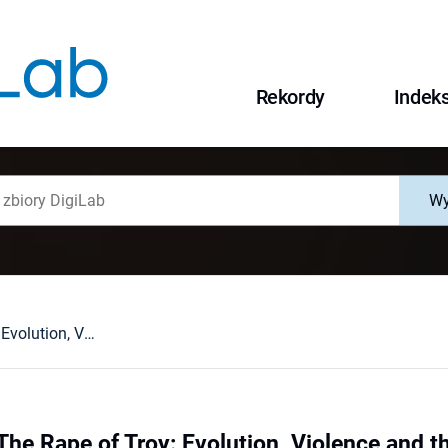
Rekordy
Indek
Wy
J. Gottschall, The Rape of Troy: Evolution, Violence and the World of Homer. Cambridge 2008 : [recenzja].
 The Rape of Troy: Evolution, Violence and