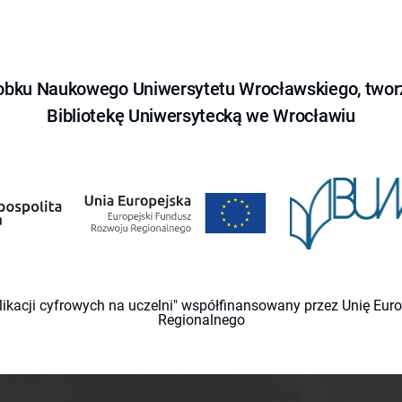
obku Naukowego Uniwersytetu Wrocławskiego, tworz
Bibliotekę Uniwersytecką we Wrocławiu
likacji cyfrowych na uczelni" współfinansowany przez Unię Eu
Regionalnego