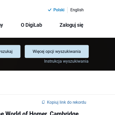
Polski
English
sy
O DigiLab
Zaloguj się
szukaj
Więcej opcji wyszukiwania
Instrukcja wyszukiwania
Kopiuj link do rekordu
 the World of Homer. Cambridge