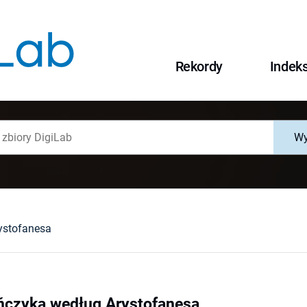
Rekordy
Indek
Wy
ystofanesa
ńczyka według Arystofanesa