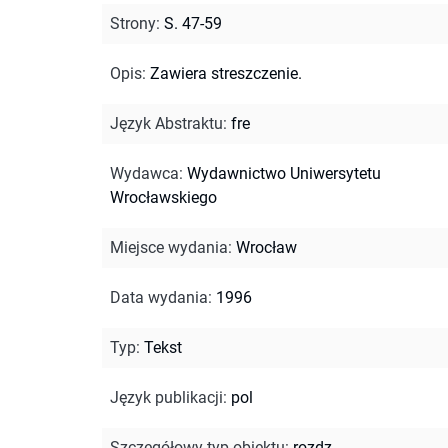
Strony
:
S. 47-59
Opis
:
Zawiera streszczenie.
Język Abstraktu
:
fre
Wydawca
:
Wydawnictwo Uniwersytetu
Wrocławskiego
Miejsce wydania
:
Wrocław
Data wydania
:
1996
Typ
:
Tekst
Język publikacji
:
pol
Szczegółowy typ obiektu
:
rozdz