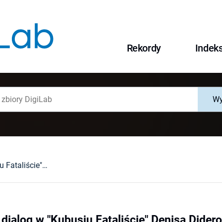
Rekordy
Indek
Wy
Opowiadanie i dialog w "Kubusiu Fataliście" Denisa Diderota : czyli uwagi o odmianach powieściowej mowy
dialog w "Kubusiu Fataliście" Denisa Didero