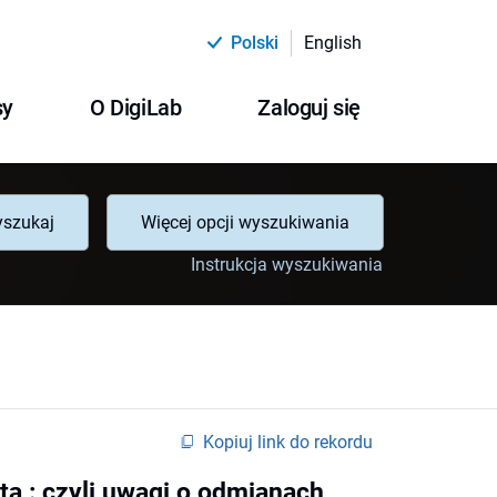
Polski
English
sy
O DigiLab
Zaloguj się
szukaj
Więcej opcji wyszukiwania
Instrukcja wyszukiwania
Kopiuj link do rekordu
ta : czyli uwagi o odmianach