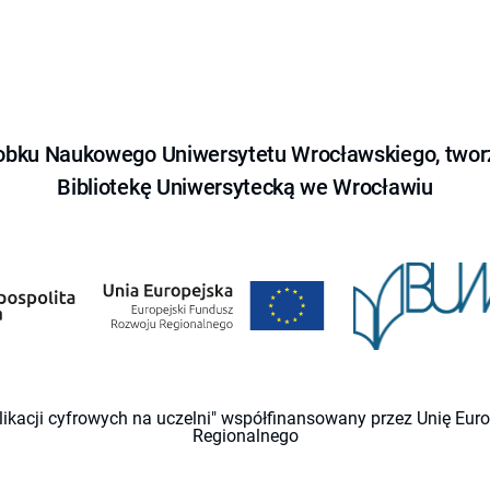
obku Naukowego Uniwersytetu Wrocławskiego, tworz
Bibliotekę Uniwersytecką we Wrocławiu
likacji cyfrowych na uczelni" współfinansowany przez Unię Eu
Regionalnego