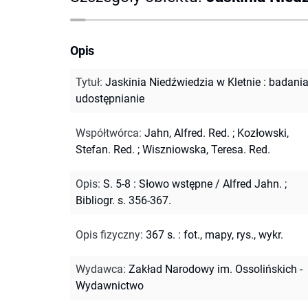
Opis
Tytuł
:
Jaskinia Niedźwiedzia w Kletnie : badania
udostępnianie
Współtwórca
:
Jahn, Alfred. Red.
;
Kozłowski,
Stefan. Red.
;
Wiszniowska, Teresa. Red.
Opis
:
S. 5-8 : Słowo wstępne / Alfred Jahn.
;
Bibliogr. s. 356-367.
Opis fizyczny
:
367 s. : fot., mapy, rys., wykr.
Wydawca
:
Zakład Narodowy im. Ossolińskich -
Wydawnictwo