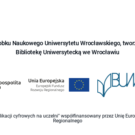
obku Naukowego Uniwersytetu Wrocławskiego, tworz
Bibliotekę Uniwersytecką we Wrocławiu
likacji cyfrowych na uczelni" współfinansowany przez Unię Eu
Regionalnego