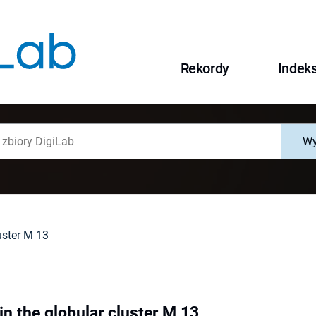
Rekordy
Indek
Wy
luster M 13
 in the globular cluster M 13