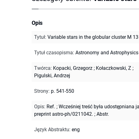
Opis
Tytuł
:
Variable stars in the globular cluster M 13
Tytuł czasopisma
:
Astronomy and Astrophysics
Twórca
:
Kopacki, Grzegorz
;
Kołaczkowski, Z
;
Pigulski, Andrzej
Strony
:
p. 541-550
Opis
:
Ref.
;
Wcześniej treść była udostępniana j
preprint astro-ph/0211042.
;
Abstr.
Język Abstraktu
:
eng