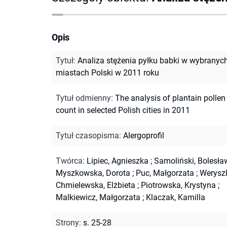
Opis
Tytuł
:
Analiza stężenia pyłku babki w wybranyc
miastach Polski w 2011 roku
Tytuł odmienny
:
The analysis of plantain pollen
count in selected Polish cities in 2011
Tytuł czasopisma
:
Alergoprofil
Twórca
:
Lipiec, Agnieszka
;
Samoliński, Bolesła
Myszkowska, Dorota
;
Puc, Małgorzata
;
Werysz
Chmielewska, Elżbieta
;
Piotrowska, Krystyna
;
Malkiewicz, Małgorzata
;
Klaczak, Kamilla
Strony
:
s. 25-28