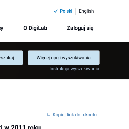
Polski
English
sy
O DigiLab
Zaloguj się
szukaj
Więcej opcji wyszukiwania
Instrukcja wyszukiwania
Kopiuj link do rekordu
ki w 2011 roku