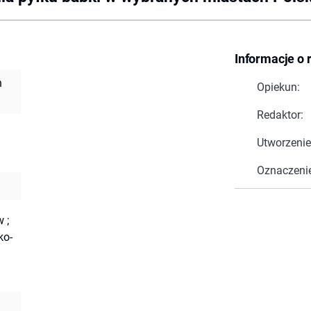
Informacje o 
h
Opiekun:
Redaktor:
Utworzenie
Oznaczeni
w
;
ko-