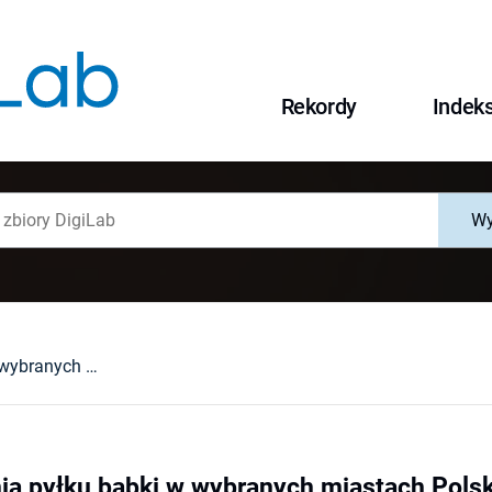
Rekordy
Indek
Wy
Analiza stężenia pyłku babki w wybranych miastach Polski w 2011 roku
nia pyłku babki w wybranych miastach Pols