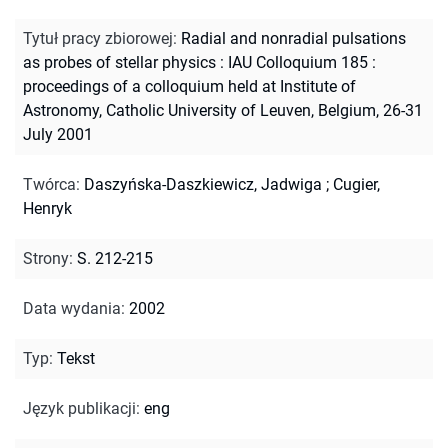
Tytuł pracy zbiorowej
:
Radial and nonradial pulsations
as probes of stellar physics : IAU Colloquium 185 :
proceedings of a colloquium held at Institute of
Astronomy, Catholic University of Leuven, Belgium, 26-31
July 2001
Twórca
:
Daszyńska-Daszkiewicz, Jadwiga
;
Cugier,
Henryk
Strony
:
S. 212-215
Data wydania
:
2002
Typ
:
Tekst
Język publikacji
:
eng