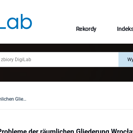
Rekordy
Indek
Wy
Ausgewählte Probleme der räumlichen Gliederung Wrocławs
robleme der räumlichen Gliederung Wrocł