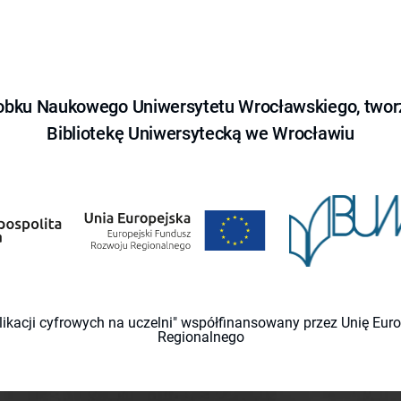
obku Naukowego Uniwersytetu Wrocławskiego, tworz
Bibliotekę Uniwersytecką we Wrocławiu
likacji cyfrowych na uczelni" współfinansowany przez Unię Eu
Regionalnego