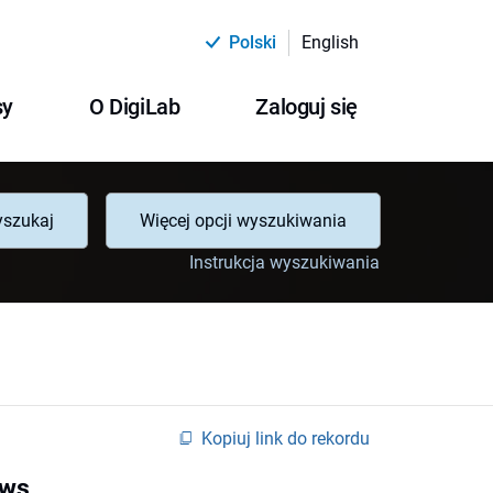
Polski
English
sy
O DigiLab
Zaloguj się
szukaj
Więcej opcji wyszukiwania
Instrukcja wyszukiwania
Kopiuj link do rekordu
aws