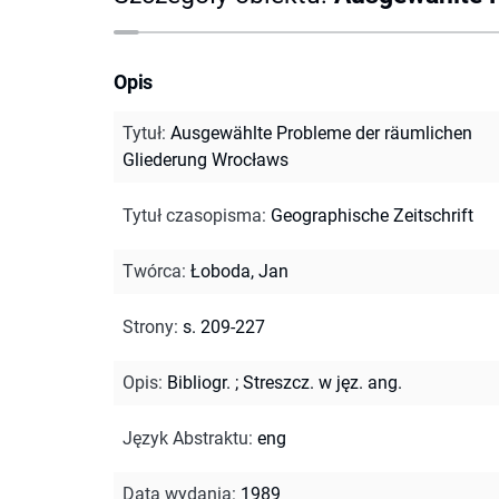
Opis
Tytuł
:
Ausgewählte Probleme der räumlichen
Gliederung Wrocławs
Tytuł czasopisma
:
Geographische Zeitschrift
Twórca
:
Łoboda, Jan
Strony
:
s. 209-227
Opis
:
Bibliogr.
;
Streszcz. w jęz. ang.
Język Abstraktu
:
eng
Data wydania
:
1989