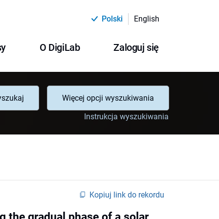
Polski
English
sy
O DigiLab
Zaloguj się
szukaj
Więcej opcji wyszukiwania
Instrukcja wyszukiwania
Kopiuj link do rekordu
g the gradual phase of a solar