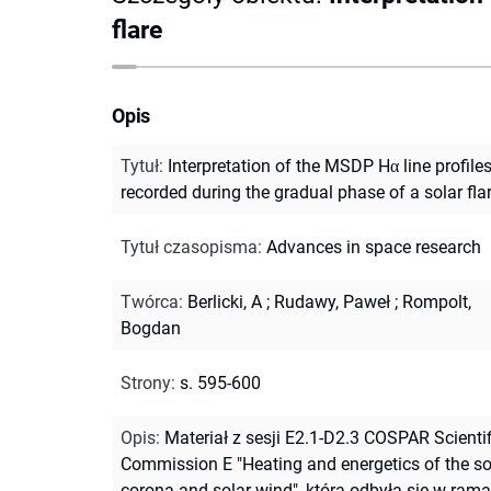
flare
Opis
Tytuł
:
Interpretation of the MSDP Hα line profile
recorded during the gradual phase of a solar fla
Tytuł czasopisma
:
Advances in space research
Twórca
:
Berlicki, A
;
Rudawy, Paweł
;
Rompolt,
Bogdan
Strony
:
s. 595-600
Opis
:
Materiał z sesji E2.1-D2.3 COSPAR Scientif
Commission E "Heating and energetics of the so
corona and solar wind", która odbyła się w ram