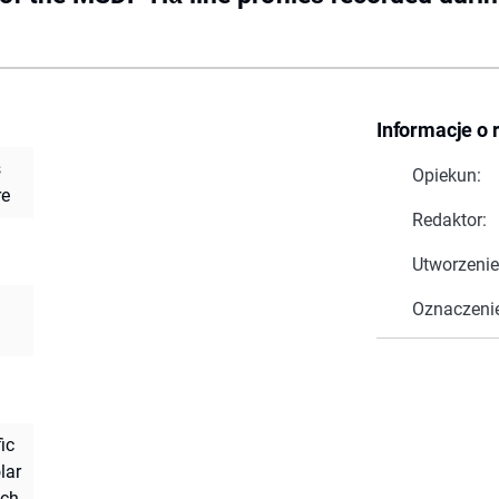
Informacje o 
s
Opiekun:
re
Redaktor:
Utworzenie
Oznaczeni
ic
lar
ach