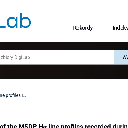
Rekordy
Indek
Wy
Interpretation of the MSDP Hα line profiles recorded during the gradual phase of a solar flare
 of the MSDP Hα line profiles recorded durin