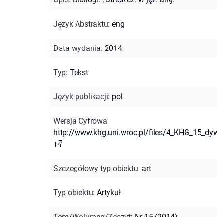
Język Abstraktu
:
eng
Data wydania
:
2014
Typ
:
Tekst
Język publikacji
:
pol
Wersja Cyfrowa
:
http://www.khg.uni.wroc.pl/files/4_KHG_15_dy
Szczegółowy typ obiektu
:
art
Typ obiektu
:
Artykuł
Tom/Wolumen/Zeszyt
:
Nr 15 (2014)