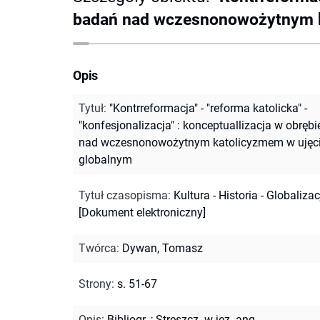
badań nad wczesnonowożytnym k
Opis
Tytuł
:
"Kontrreformacja" - "reforma katolicka" -
"konfesjonalizacja" : konceptuallizacja w obręb
nad wczesnonowożytnym katolicyzmem w ujęc
globalnym
Tytuł czasopisma
:
Kultura - Historia - Globalizac
[Dokument elektroniczny]
Twórca
:
Dywan, Tomasz
Strony
:
s. 51-67
Opis
:
Bibliogr.
;
Streszcz. w jęz. ang.