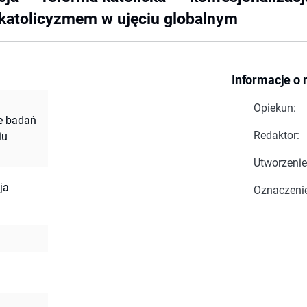
atolicyzmem w ujęciu globalnym
Informacje o 
Opiekun:
ie badań
Redaktor:
iu
Utworzenie
ja
Oznaczeni