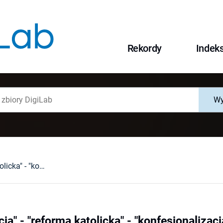
Rekordy
Indek
Wy
"Kontrreformacja" - "reforma katolicka" - "konfesjonalizacja" : konceptuallizacja w obrębie badań nad wczesnonowożytnym katolicyzmem w ujęciu globalnym
ja" - "reforma katolicka" - "konfesjonalizacj