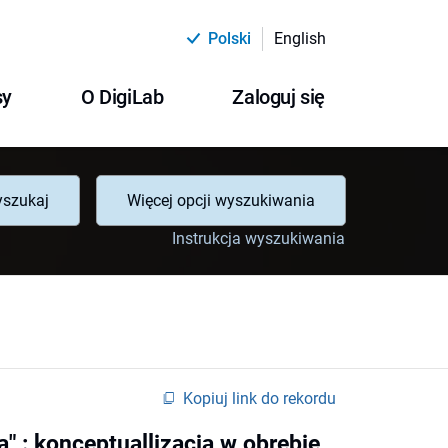
Polski
English
sy
O DigiLab
Zaloguj się
szukaj
Więcej opcji wyszukiwania
Instrukcja wyszukiwania
Kopiuj link do rekordu
a" : konceptuallizacja w obrębie