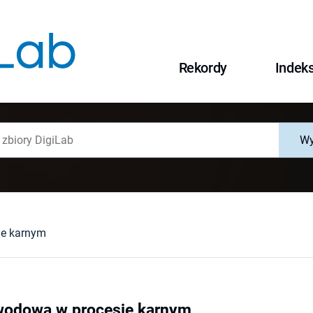
Rekordy
Indek
Wy
ie karnym
owodowa w procesie karnym