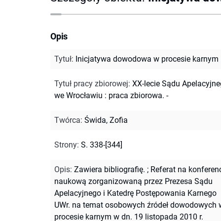
Opis
Tytuł
:
Inicjatywa dowodowa w procesie karnym
Tytuł pracy zbiorowej
:
XX-lecie Sądu Apelacyjn
we Wrocławiu : praca zbiorowa. -
Twórca
:
Świda, Zofia
Strony
:
S. 338-[344]
Opis
:
Zawiera bibliografię.
;
Referat na konferen
naukową zorganizowaną przez Prezesa Sądu
Apelacyjnego i Katedrę Postępowania Karnego
UWr. na temat osobowych źródeł dowodowych 
procesie karnym w dn. 19 listopada 2010 r.