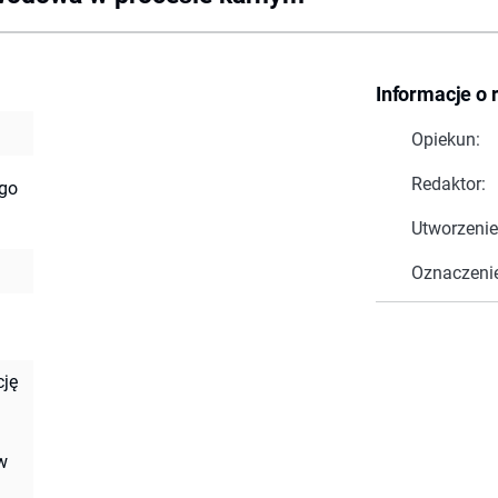
Informacje o 
Opiekun:
Redaktor:
ego
Utworzenie
Oznaczeni
cję
w