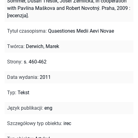
Sommer, Dušan Třeštík, Josef Žemlička, in cooperation
with Pavlína Maškova and Robert Novotný. Praha, 2009 :
[recenzja].
Tytuł czasopisma
:
Quaestiones Medii Aevi Novae
Twórca
:
Derwich, Marek
Strony
:
s. 460-462
Data wydania
:
2011
Typ
:
Tekst
Język publikacji
:
eng
Szczegółowy typ obiektu
:
irec