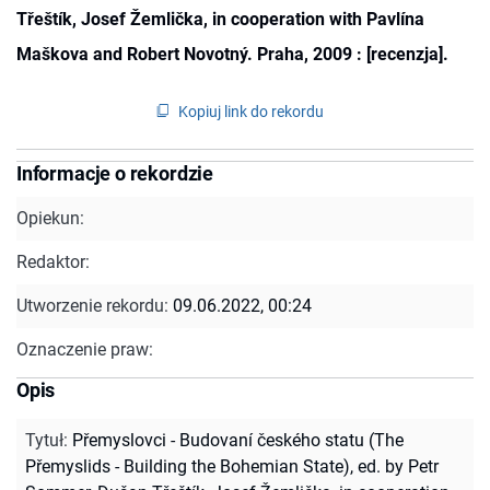
Třeštík, Josef Žemlička, in cooperation with Pavlína
Maškova and Robert Novotný. Praha, 2009 : [recenzja].
Kopiuj link do rekordu
Informacje o rekordzie
Opiekun:
Redaktor:
Utworzenie rekordu:
09.06.2022, 00:24
Oznaczenie praw:
Opis
Tytuł
:
Přemyslovci - Budovaní českého statu (The
Přemyslids - Building the Bohemian State), ed. by Petr