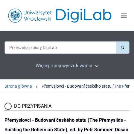
Więcej opcji wyszukiwania
Strona główna
Přemyslovci - Budovaní č
DO PRZYPISANIA
Přemyslovci - Budovaní českého statu (The Přemyslids -
Building the Bohemian State), ed. by Petr Sommer, Dušan