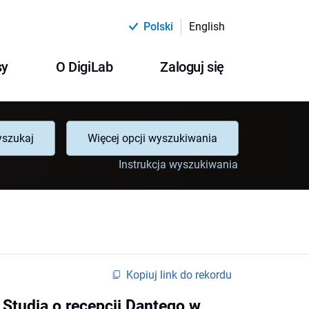
Polski
English
sy
O DigiLab
Zaloguj się
szukaj
Więcej opcji wyszukiwania
Instrukcja wyszukiwania
Kopiuj link do rekordu
 Studia o recepcji Dantego w