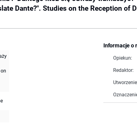
late Dante?". Studies on the Reception of 
Informacje o 
waży
Opiekun:
Redaktor:
 on
Utworzenie
Oznaczeni
ae