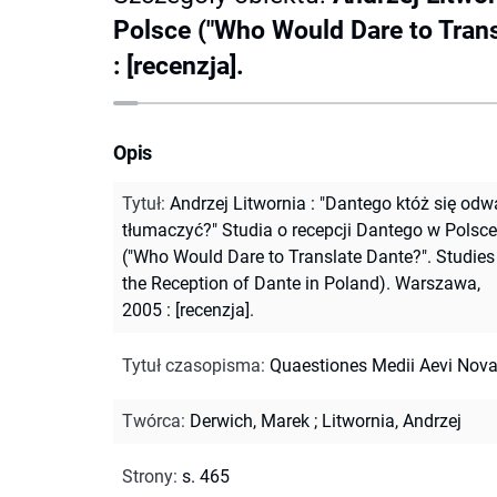
Polsce ("Who Would Dare to Trans
: [recenzja].
Opis
Tytuł
:
Andrzej Litwornia : "Dantego któż się od
tłumaczyć?" Studia o recepcji Dantego w Polsce
("Who Would Dare to Translate Dante?". Studies
the Reception of Dante in Poland). Warszawa,
2005 : [recenzja].
Tytuł czasopisma
:
Quaestiones Medii Aevi Nov
Twórca
:
Derwich, Marek
;
Litwornia, Andrzej
Strony
:
s. 465