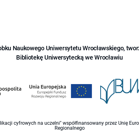
obku Naukowego Uniwersytetu Wrocławskiego, tworz
Bibliotekę Uniwersytecką we Wrocławiu
likacji cyfrowych na uczelni" współfinansowany przez Unię Eu
Regionalnego