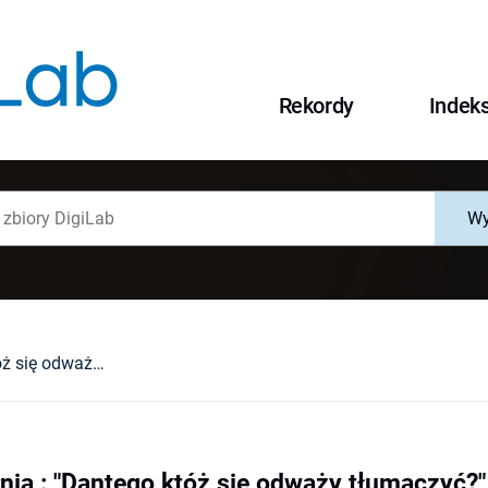
Rekordy
Indek
Wy
Andrzej Litwornia : "Dantego któż się odważy tłumaczyć?" Studia o recepcji Dantego w Polsce ("Who Would Dare to Translate Dante?". Studies on the Reception of Dante in Poland). Warszawa, 2005 : [recenzja].
nia : "Dantego któż się odważy tłumaczyć?"