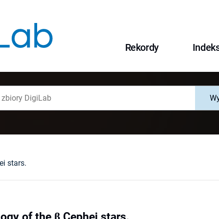
Rekordy
Indek
Wy
i stars.
ogy of the β Cephei stars.