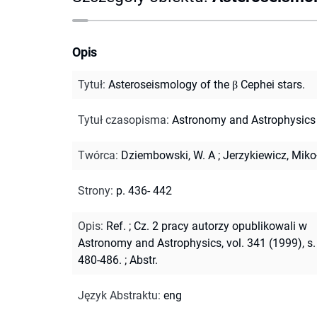
Opis
Tytuł
:
Asteroseismology of the β Cephei stars.
Tytuł czasopisma
:
Astronomy and Astrophysics
Twórca
:
Dziembowski, W. A
;
Jerzykiewicz, Miko
Strony
:
p. 436- 442
Opis
:
Ref.
;
Cz. 2 pracy autorzy opublikowali w
Astronomy and Astrophysics, vol. 341 (1999), s.
480-486.
;
Abstr.
Język Abstraktu
:
eng