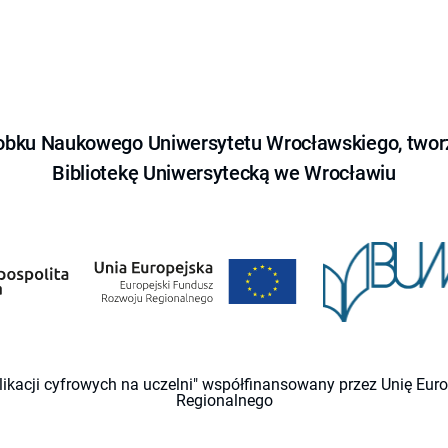
obku Naukowego Uniwersytetu Wrocławskiego, tworz
Bibliotekę Uniwersytecką we Wrocławiu
likacji cyfrowych na uczelni" współfinansowany przez Unię Eu
Regionalnego