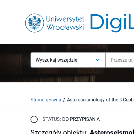
Wyszukaj wszędzie
Strona główna
Asteroseismology of the β Cephe
STATUS:
DO PRZYPISANIA
Szczegóły obiektu
:
Asteroseismol