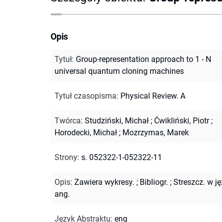
Opis
Tytuł
:
Group-representation approach to 1 - N
universal quantum cloning machines
Tytuł czasopisma
:
Physical Review. A
Twórca
:
Studziński, Michał
;
Ćwikliński, Piotr
;
Horodecki, Michał
;
Mozrzymas, Marek
Strony
:
s. 052322-1-052322-11
Opis
:
Zawiera wykresy.
;
Bibliogr.
;
Streszcz. w ję
ang.
Język Abstraktu
:
eng