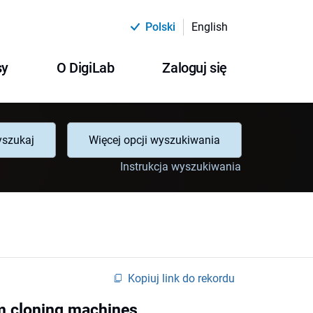
Polski
English
sy
O DigiLab
Zaloguj się
szukaj
Więcej opcji wyszukiwania
Instrukcja wyszukiwania
Kopiuj link do rekordu
um cloning machines