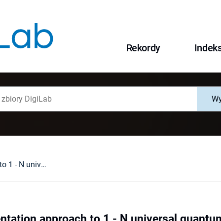
Rekordy
Indek
Wy
Group-representation approach to 1 - N universal quantum cloning machines
ntation approach to 1 - N universal quant