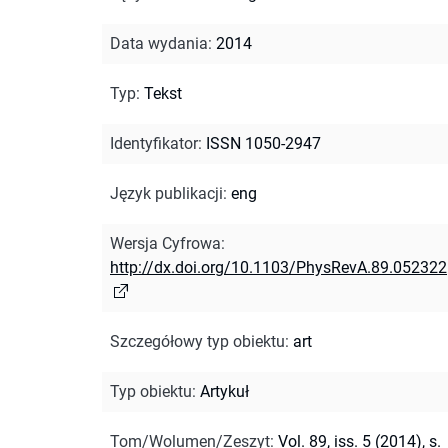
Data wydania
:
2014
Typ
:
Tekst
Identyfikator
:
ISSN 1050-2947
Język publikacji
:
eng
Wersja Cyfrowa
:
http://dx.doi.org/10.1103/PhysRevA.89.052322
Szczegółowy typ obiektu
:
art
Typ obiektu
:
Artykuł
Tom/Wolumen/Zeszyt
:
Vol. 89, iss. 5 (2014), s.