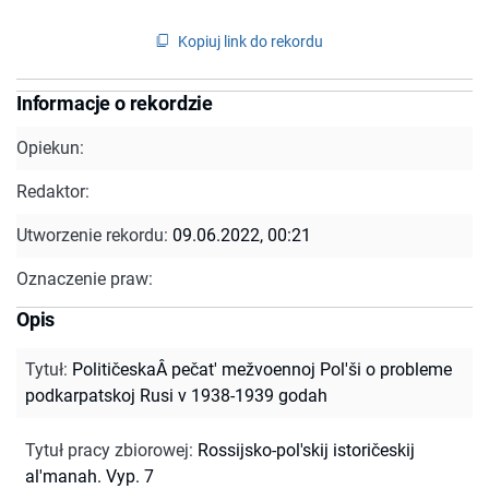
Kopiuj link do rekordu
Informacje o rekordzie
Opiekun:
Redaktor:
Utworzenie rekordu:
09.06.2022, 00:21
Oznaczenie praw:
Opis
Tytuł
:
PolitičeskaÂ pečat' mežvoennoj Pol'ši o probleme
podkarpatskoj Rusi v 1938-1939 godah
Tytuł pracy zbiorowej
:
Rossijsko-pol'skij istoričeskij
al'manah. Vyp. 7