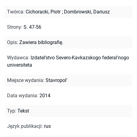
Twórca
:
Cichoracki, Piotr
;
Dombrowski, Dariusz
Strony
:
S. 47-56
Opis
:
Zawiera bibliografię.
Wydawca
:
Izdatel'stvo Severo-Kavkazskogo federal'nogo
universiteta
Miejsce wydania
:
Stavropol'
Data wydania
:
2014
Typ
:
Tekst
Język publikacji
:
rus