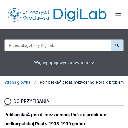
Więcej opcji wyszukiwania
Strona główna
PolitičeskaÂ pečat' mežvoennoj Pol'ši o problem
DO PRZYPISANIA
PolitičeskaÂ pečat' mežvoennoj Pol'ši o probleme
podkarpatskoj Rusi v 1938-1939 godah