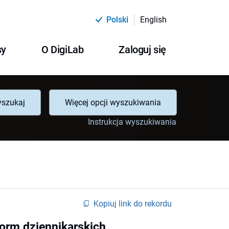
Polski
English
sy
O DigiLab
Zaloguj się
szukaj
Więcej opcji wyszukiwania
Instrukcja wyszukiwania
Kopiuj link do rekordu
orm dziennikarskich