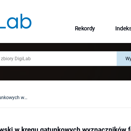
Rekordy
Indek
Wy
Jan Trzynadlowski w kręgu gatunkowych wyznaczników form dziennikarskich
wski w kręgu gatunkowych wyznaczników f