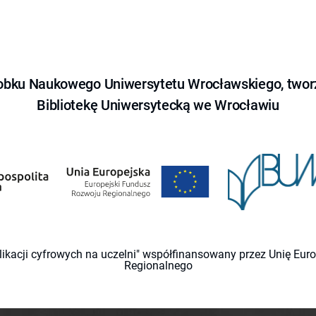
obku Naukowego Uniwersytetu Wrocławskiego, tworz
Bibliotekę Uniwersytecką we Wrocławiu
likacji cyfrowych na uczelni" współfinansowany przez Unię Eu
Regionalnego