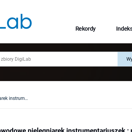
Rekordy
Indek
Wy
Kształcenie zawodowe pielęgniarek instrumentariuszek : ujęcie socjologiczne
awodowe pielęgniarek instrumentariuszek : 