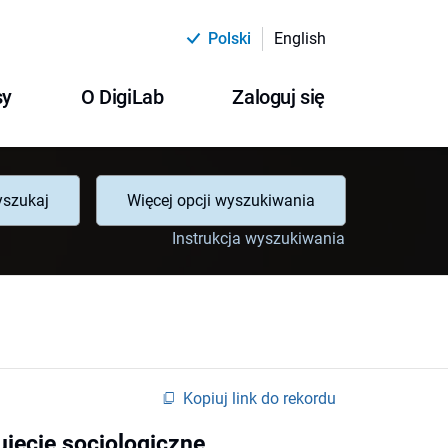
Polski
English
sy
O DigiLab
Zaloguj się
szukaj
Więcej opcji wyszukiwania
Instrukcja wyszukiwania
Kopiuj link do rekordu
ujęcie socjologiczne