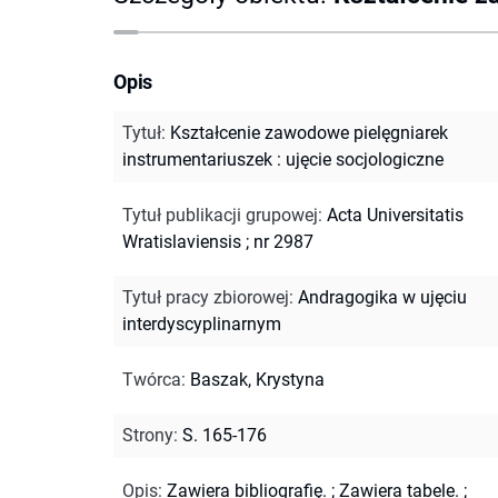
Opis
Tytuł
:
Kształcenie zawodowe pielęgniarek
instrumentariuszek : ujęcie socjologiczne
Tytuł publikacji grupowej
:
Acta Universitatis
Wratislaviensis ; nr 2987
Tytuł pracy zbiorowej
:
Andragogika w ujęciu
interdyscyplinarnym
Twórca
:
Baszak, Krystyna
Strony
:
S. 165-176
Opis
:
Zawiera bibliografię.
;
Zawiera tabele.
;