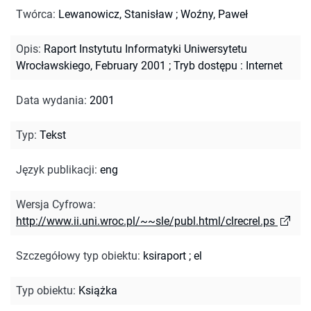
Twórca
:
Lewanowicz, Stanisław
;
Woźny, Paweł
Opis
:
Raport Instytutu Informatyki Uniwersytetu
Wrocławskiego, February 2001
;
Tryb dostępu : Internet
Data wydania
:
2001
Typ
:
Tekst
Język publikacji
:
eng
Wersja Cyfrowa
:
http://www.ii.uni.wroc.pl/~~sle/publ.html/clrecrel.ps
Szczegółowy typ obiektu
:
ksiraport
;
el
Typ obiektu
:
Książka