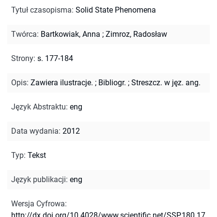
Tytuł czasopisma
:
Solid State Phenomena
Twórca
:
Bartkowiak, Anna
;
Zimroz, Radosław
Strony
:
s. 177-184
Opis
:
Zawiera ilustracje.
;
Bibliogr.
;
Streszcz. w jęz. ang.
Język Abstraktu
:
eng
Data wydania
:
2012
Typ
:
Tekst
Język publikacji
:
eng
Wersja Cyfrowa
:
http://dx.doi.org/10.4028/www.scientific.net/SSP.180.17