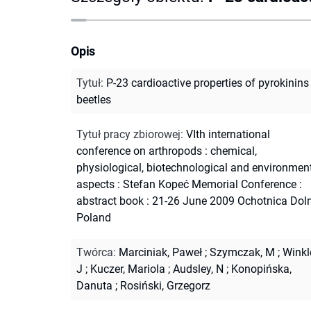
Opis
Tytuł
:
P-23 cardioactive properties of pyrokinins
beetles
Tytuł pracy zbiorowej
:
VIth international
conference on arthropods : chemical,
physiological, biotechnological and environmen
aspects : Stefan Kopeć Memorial Conference :
abstract book : 21-26 June 2009 Ochotnica Dol
Poland
Twórca
:
Marciniak, Paweł
;
Szymczak, M
;
Winkle
J
;
Kuczer, Mariola
;
Audsley, N
;
Konopińska,
Danuta
;
Rosiński, Grzegorz