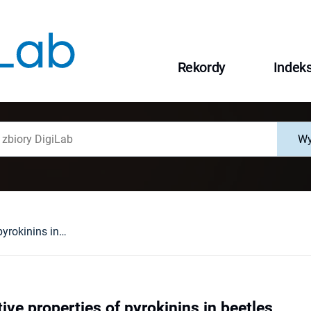
Rekordy
Indek
Wy
P-23 cardioactive properties of pyrokinins in beetles
ive properties of pyrokinins in beetles