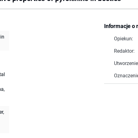
Informacje o 
 in
Opiekun:
Redaktor:
Utworzenie
tal
Oznaczeni
na,
r,