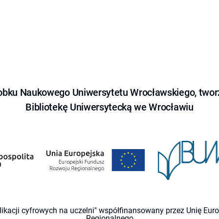
obku Naukowego Uniwersytetu Wrocławskiego, tworz
Bibliotekę Uniwersytecką we Wrocławiu
likacji cyfrowych na uczelni" współfinansowany przez Unię Eu
Regionalnego