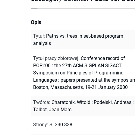
Opis
Tytuł
:
Paths vs. trees in set-based program
analysis
Tytuł pracy zbiorowej
:
Conference record of
POPL'00 : the 27th ACM SIGPLAN-SIGACT
Symposium on Principles of Programming
Languages : papers presented at the symposiu
Boston, Massachusetts, 19-21 January 2000
Twórca
:
Charatonik, Witold
;
Podelski, Andreas
;
Talbot, Jean-Marc
Strony
:
S. 330-338