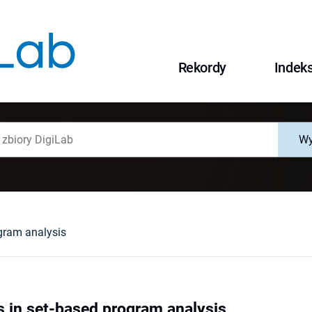
Rekordy
Indek
Wy
ogram analysis
s in set-based program analysis