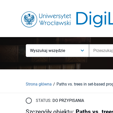
Wyszukaj wszędzie
Strona główna
Paths vs. trees in set-based pr
STATUS:
DO PRZYPISANIA
Szczegóły obiektu
:
Paths vs. tree