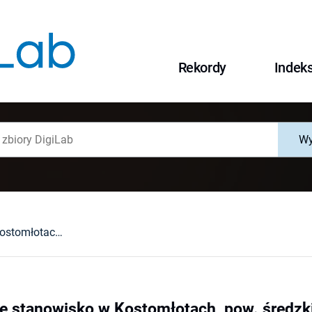
Rekordy
Indek
Wy
Wielokulturowe stanowisko w Kostomłotach, pow. średzki
e stanowisko w Kostomłotach, pow. średzk