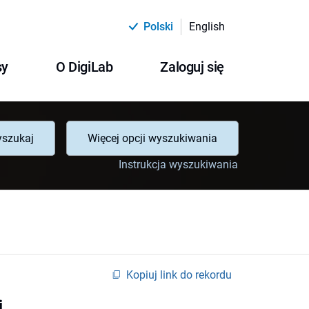
Polski
English
sy
O DigiLab
Zaloguj się
szukaj
Więcej opcji wyszukiwania
Instrukcja wyszukiwania
Kopiuj link do rekordu
i