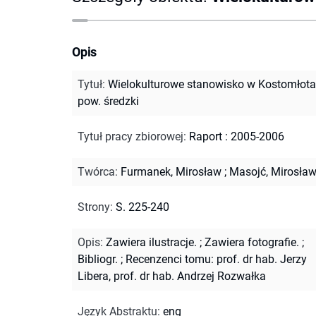
Opis
Tytuł
:
Wielokulturowe stanowisko w Kostomłota
pow. średzki
Tytuł pracy zbiorowej
:
Raport : 2005-2006
Twórca
:
Furmanek, Mirosław
;
Masojć, Mirosła
Strony
:
S. 225-240
Opis
:
Zawiera ilustracje.
;
Zawiera fotografie.
;
Bibliogr.
;
Recenzenci tomu: prof. dr hab. Jerzy
Libera, prof. dr hab. Andrzej Rozwałka
Język Abstraktu
:
eng