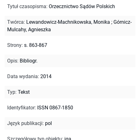
Tytuł czasopisma
:
Orzecznictwo Sądów Polskich
Twórca
:
Lewandowicz-Machnikowska, Monika
;
Górnicz-
Mulcahy, Agnieszka
Strony
:
s. 863-867
Opis
:
Bibliogr.
Data wydania
:
2014
Typ
:
Tekst
Identyfikator
:
ISSN 0867-1850
Język publikacji
:
pol
Szczegółowy typ obiektu
:
iga