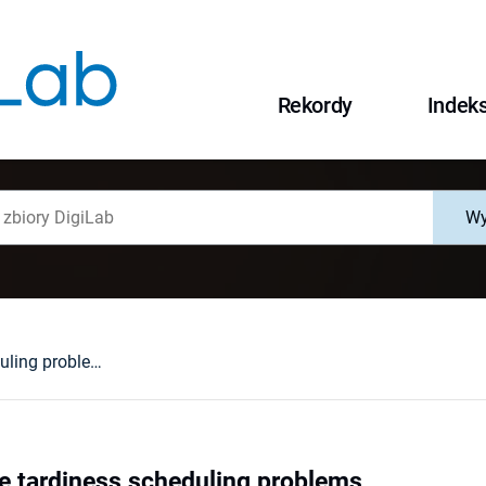
Rekordy
Indek
Wy
Single machine tardiness scheduling problems
e tardiness scheduling problems