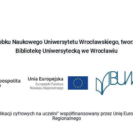
obku Naukowego Uniwersytetu Wrocławskiego, tworz
Bibliotekę Uniwersytecką we Wrocławiu
likacji cyfrowych na uczelni" współfinansowany przez Unię Eu
Regionalnego