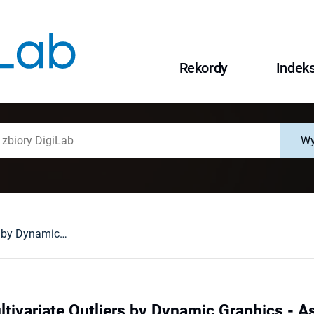
Rekordy
Indek
Wy
Identifying Multivariate Outliers by Dynamic Graphics - As Applied to Some Medical Data
ltivariate Outliers by Dynamic Graphics - 