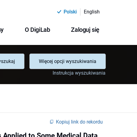
Polski
English
sy
O DigiLab
Zaloguj się
szukaj
Więcej opcji wyszukiwania
Instrukcja wyszukiwania
Kopiuj link do rekordu
As Applied to Some Medical Data