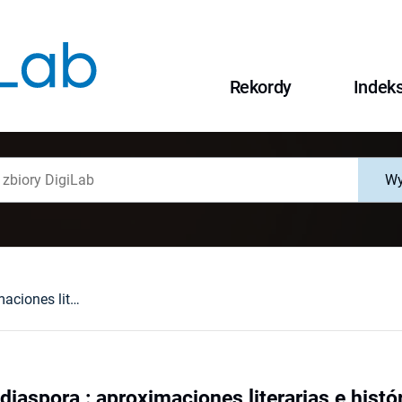
Rekordy
Indek
Wy
Guerra, exilio, diaspora : aproximaciones literarias e históricas
 diaspora : aproximaciones literarias e histó