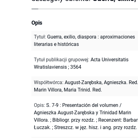
Opis
Tytuł
:
Guerra, exilio, diaspora : aproximaciones
literarias e históricas
Tytuł publikacji grupowej
:
Acta Universitatis
Wratislaviensis ; 3564
Współtwórca
:
August-Zarębska, Agnieszka. Red
Marin Villora, Maria Trinid. Red.
Opis
:
S. 7-9 : Presentación del volumen /
Agnieszka August-Zarębska y Trinidad Marin
Villora.
;
Bibliogr. przy rozdz.
;
Recenzent: Barba
Łuczak.
;
Streszcz. w jęz. hisz. i ang. przy rozdz.