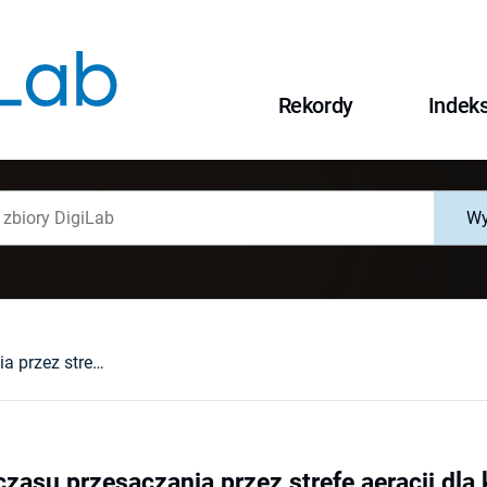
Rekordy
Indek
Wy
Wyznaczenie czasu przesączania przez strefę aeracji dla kopalnej struktury wodonośnej w obszarze GZWP 319 w oparciu o badania modelowe
zasu przesączania przez strefę aeracji dla