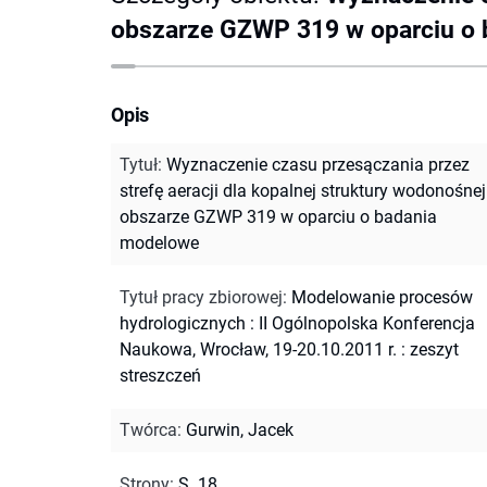
obszarze GZWP 319 w oparciu o
Opis
Tytuł
:
Wyznaczenie czasu przesączania przez
strefę aeracji dla kopalnej struktury wodonośne
obszarze GZWP 319 w oparciu o badania
modelowe
Tytuł pracy zbiorowej
:
Modelowanie procesów
hydrologicznych : II Ogólnopolska Konferencja
Naukowa, Wrocław, 19-20.10.2011 r. : zeszyt
streszczeń
Twórca
:
Gurwin, Jacek
Strony
:
S. 18