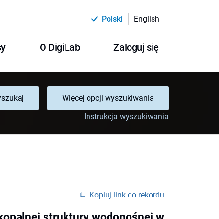
Polski
English
sy
O DigiLab
Zaloguj się
szukaj
Więcej opcji wyszukiwania
Instrukcja wyszukiwania
Kopiuj link do rekordu
 kopalnej struktury wodonośnej w