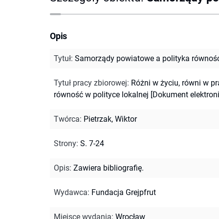
Opis
Tytuł
:
Samorządy powiatowe a polityka równoś
Tytuł pracy zbiorowej
:
Różni w życiu, równi w p
równość w polityce lokalnej [Dokument elektron
Twórca
:
Pietrzak, Wiktor
Strony
:
S. 7-24
Opis
:
Zawiera bibliografię.
Wydawca
:
Fundacja Grejpfrut
Miejsce wydania
:
Wrocław