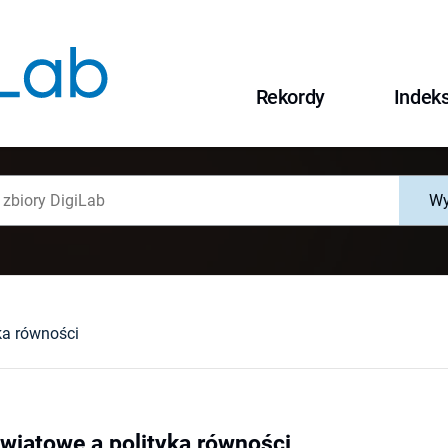
Rekordy
Indek
Wy
ka równości
iatowe a polityka równości