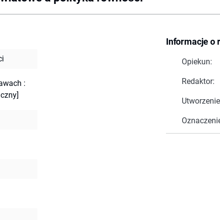
Informacje o 
ci
Opiekun:
Redaktor:
rawach :
iczny]
Utworzenie
Oznaczeni