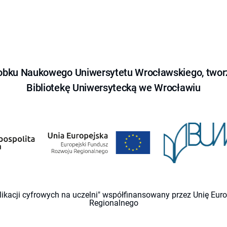
obku Naukowego Uniwersytetu Wrocławskiego, tworz
Bibliotekę Uniwersytecką we Wrocławiu
likacji cyfrowych na uczelni" współfinansowany przez Unię Eu
Regionalnego