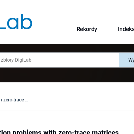
Rekordy
Indek
Wy
On approximation problems with zero-trace matrices
ion problems with zero-trace matrices