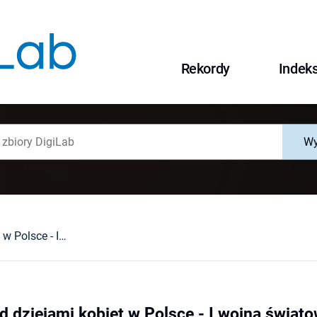
Rekordy
Indek
Wy
Stan badań nad dziejami kobiet w Polsce - I wojna światowa, okres międzywojenny, II wojna światowa
d dziejami kobiet w Polsce - I wojna świato