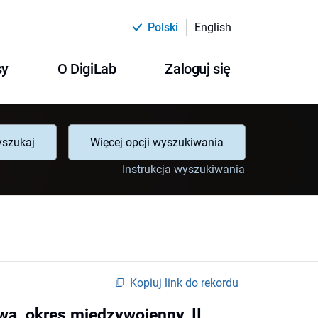
Polski
English
sy
O DigiLab
Zaloguj się
szukaj
Więcej opcji wyszukiwania
Instrukcja wyszukiwania
Kopiuj link do rekordu
wa, okres międzywojenny, II